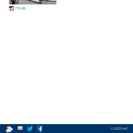
770 KB
·
·
·
© 2023 HeC